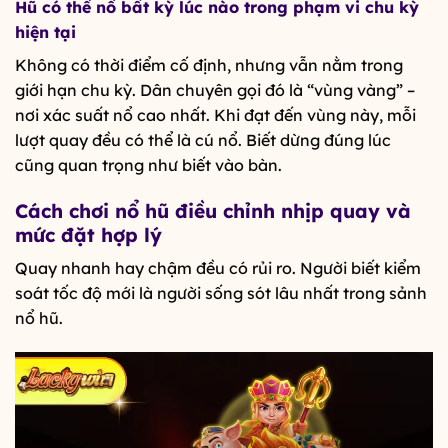
Hũ có thể nổ bất kỳ lúc nào trong phạm vi chu kỳ
hiện tại
Không có thời điểm cố định, nhưng vẫn nằm trong
giới hạn chu kỳ. Dân chuyên gọi đó là “vùng vàng” –
nơi xác suất nổ cao nhất. Khi đạt đến vùng này, mỗi
lượt quay đều có thể là cú nổ. Biết dừng đúng lúc
cũng quan trọng như biết vào bàn.
Cách chơi nổ hũ điều chỉnh nhịp quay và
mức đặt hợp lý
Quay nhanh hay chậm đều có rủi ro. Người biết kiểm
soát tốc độ mới là người sống sót lâu nhất trong sảnh
nổ hũ.