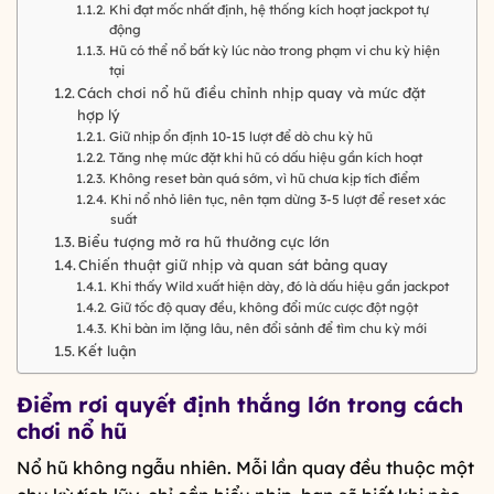
Khi đạt mốc nhất định, hệ thống kích hoạt jackpot tự
động
Hũ có thể nổ bất kỳ lúc nào trong phạm vi chu kỳ hiện
tại
Cách chơi nổ hũ điều chỉnh nhịp quay và mức đặt
hợp lý
Giữ nhịp ổn định 10-15 lượt để dò chu kỳ hũ
Tăng nhẹ mức đặt khi hũ có dấu hiệu gần kích hoạt
Không reset bàn quá sớm, vì hũ chưa kịp tích điểm
Khi nổ nhỏ liên tục, nên tạm dừng 3-5 lượt để reset xác
suất
Biểu tượng mở ra hũ thưởng cực lớn
Chiến thuật giữ nhịp và quan sát bảng quay
Khi thấy Wild xuất hiện dày, đó là dấu hiệu gần jackpot
Giữ tốc độ quay đều, không đổi mức cược đột ngột
Khi bàn im lặng lâu, nên đổi sảnh để tìm chu kỳ mới
Kết luận
Điểm rơi quyết định thắng lớn trong cách
chơi nổ hũ
Nổ hũ không ngẫu nhiên. Mỗi lần quay đều thuộc một