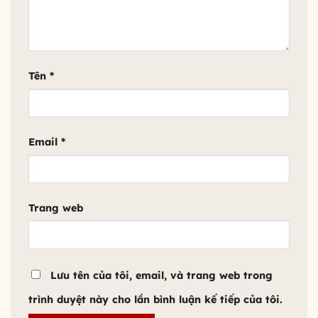
Tên
*
Email
*
Trang web
Lưu tên của tôi, email, và trang web trong
trình duyệt này cho lần bình luận kế tiếp của tôi.