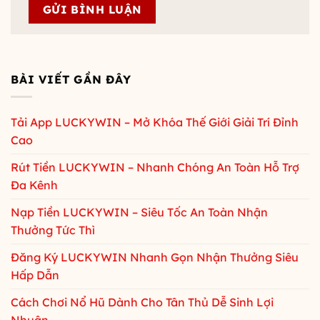
BÀI VIẾT GẦN ĐÂY
Tải App LUCKYWIN – Mở Khóa Thế Giới Giải Trí Đỉnh
Cao
Rút Tiền LUCKYWIN – Nhanh Chóng An Toàn Hỗ Trợ
Đa Kênh
Nạp Tiền LUCKYWIN – Siêu Tốc An Toàn Nhận
Thưởng Tức Thì
Đăng Ký LUCKYWIN Nhanh Gọn Nhận Thưởng Siêu
Hấp Dẫn
Cách Chơi Nổ Hũ Dành Cho Tân Thủ Dễ Sinh Lợi