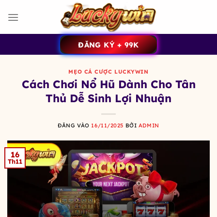
Bỏ
qua
nội
dung
ĐĂNG KÝ + 99K
MẸO CÁ CƯỢC LUCKYWIN
Cách Chơi Nổ Hũ Dành Cho Tân
Thủ Dễ Sinh Lợi Nhuận
ĐĂNG VÀO
16/11/2025
BỞI
ADMIN
16
Th11